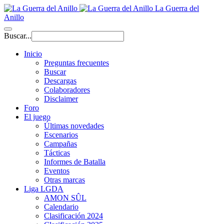
La Guerra del
Anillo
Buscar...
Inicio
Preguntas frecuentes
Buscar
Descargas
Colaboradores
Disclaimer
Foro
El juego
Últimas novedades
Escenarios
Campañas
Tácticas
Informes de Batalla
Eventos
Otras marcas
Liga LGDA
AMON SÛL
Calendario
Clasificación 2024