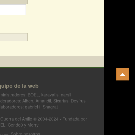
uipo de la web
ministradores:
BOEL, karavatis, narsil
deradores:
Alhen, Amandil, Sicarius, Deyfrus
laboradores:
gabriel1, Shagrat
 Guerra del Anillo © 2004-2024 - Fundada por
EL, Conde0 y Merry
Sobre nosotros