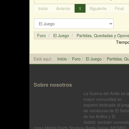
Inicio
Anterior
1
Siguiente
Final
Foro
El Juego
Partidas, Quedadas y Opon
Tiempo
Está aquí:
Inicio
Foro
El Juego
Partidas, 
Sobre nosotros
La Guerra del Anillo es l
mayor comunidad en
español dedicada al jue
de miniaturas de El Seño
de los Anillos y El
Hobbit, también conocid
como Middle Earth Strategy Battle Game (MESBG).