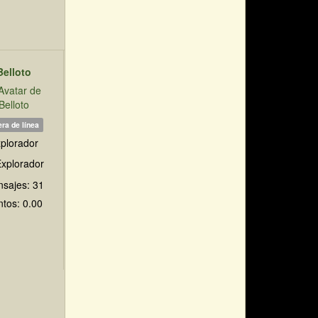
Belloto
ra de línea
plorador
sajes: 31
tos: 0.00