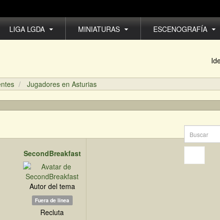
LIGA LGDA
MINIATURAS
ESCENOGRAFÍA
Id
entes
Jugadores en Asturias
SecondBreakfast
Autor del tema
Fuera de línea
Recluta