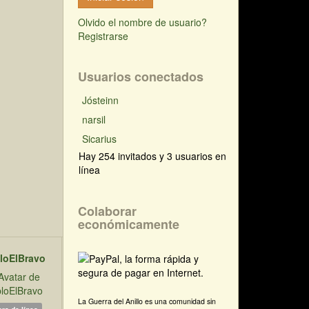
Olvido el nombre de usuario?
Registrarse
Usuarios conectados
Jósteinn
narsil
Sicarius
Hay 254 invitados y 3 usuarios en
línea
Colaborar
económicamente
loElBravo
La Guerra del Anillo es una comunidad sin