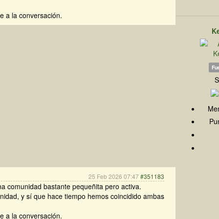
e a la conversación.
K
Fue
S
Men
Pun
25 Feb 2026 07:47
#351183
na comunidad bastante pequeñita pero activa.
idad, y sí que hace tiempo hemos coincidido ambas
e a la conversación.