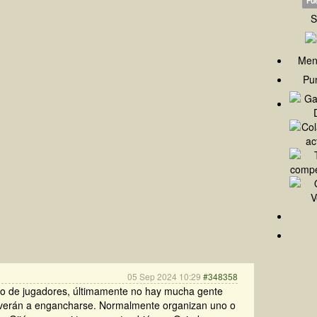
Fue
S
Men
Pun
05 Sep 2024 10:29
#348358
o de jugadores, últimamente no hay mucha gente
olverán a engancharse. Normalmente organizan uno o