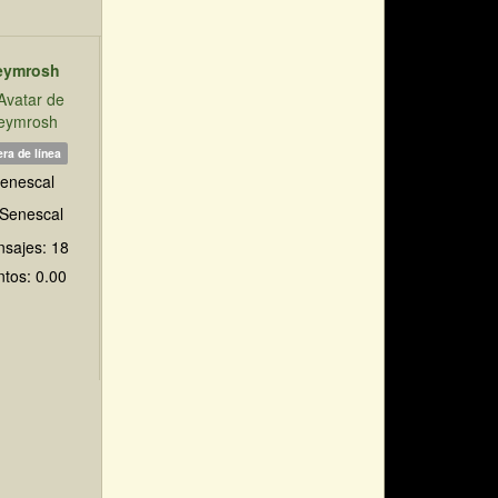
eymrosh
ra de línea
enescal
sajes: 18
tos: 0.00