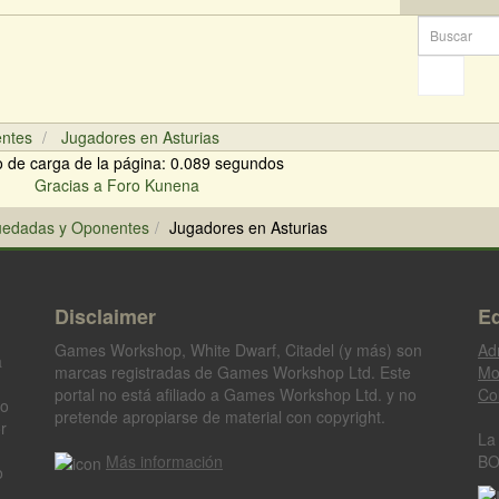
entes
Jugadores en Asturias
 de carga de la página: 0.089 segundos
Gracias a
Foro Kunena
Quedadas y Oponentes
Jugadores en Asturias
Disclaimer
Eq
Games Workshop, White Dwarf, Citadel (y más) son
Ad
a
marcas registradas de Games Workshop Ltd. Este
Mo
portal no está afiliado a Games Workshop Ltd. y no
Co
go
pretende apropiarse de material con copyright.
r
La
Más información
BO
o