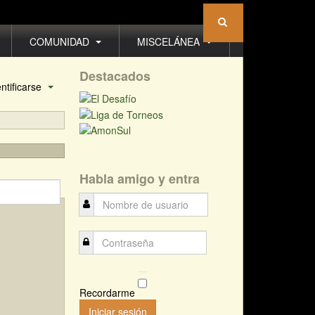
COMUNIDAD
MISCELÁNEA
Destacados
entificarse
Habla amigo y entra
Recordarme
Iniciar sesión