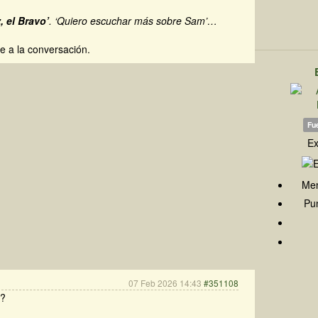
 el Bravo’
. ‘Quiero escuchar más sobre Sam’…
e a la conversación.
Fue
Ex
Men
Pun
07 Feb 2026 14:43
#351108
6?