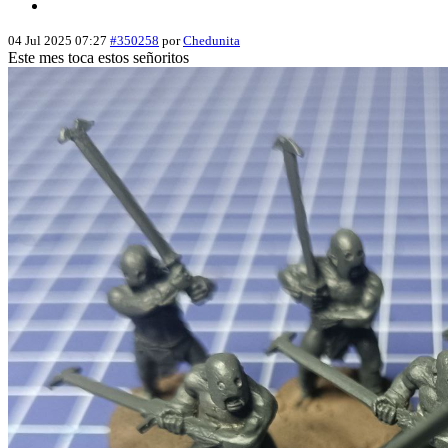
04 Jul 2025 07:27
#350258
por
Chedunita
Este mes toca estos señoritos