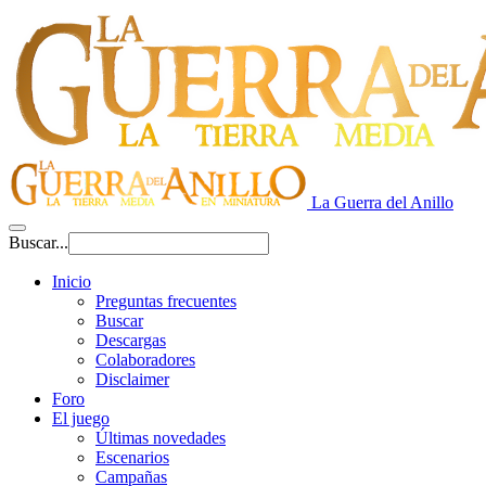
La Guerra del Anillo
Buscar...
Inicio
Preguntas frecuentes
Buscar
Descargas
Colaboradores
Disclaimer
Foro
El juego
Últimas novedades
Escenarios
Campañas