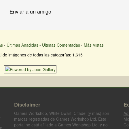
Enviar a un amigo
as
-
Últimas Añadidas
-
Últimas Comentadas
-
Más Vistas
l de imágenes de todas las categorías: 1,615
Disclaimer
Eq
Games Workshop, White Dwarf, Citadel (y más) son
Ad
a
marcas registradas de Games Workshop Ltd. Este
Mo
portal no está afiliado a Games Workshop Ltd. y no
Co
go