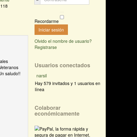
e 118
Recordarme
Iniciar sesión
Olvido el nombre de usuario?
Registrarse
uales
Usuarios conectados
 Veteranos
Un saludo!!
narsil
Hay 579 invitados y 1 usuarios en
línea
Colaborar
económicamente