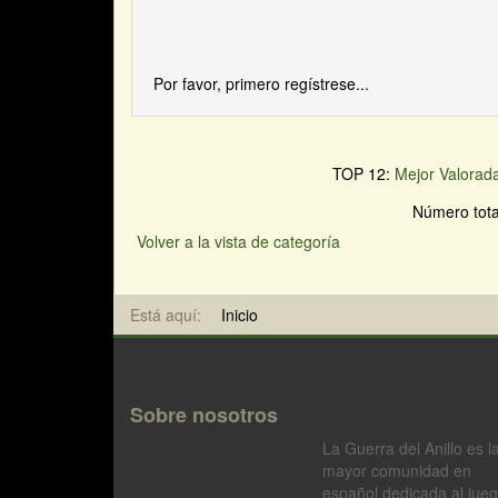
Por favor, primero regístrese...
TOP 12:
Mejor Valorad
Número tota
Volver a la vista de categoría
Está aquí:
Inicio
Sobre nosotros
La Guerra del Anillo es l
mayor comunidad en
español dedicada al jue