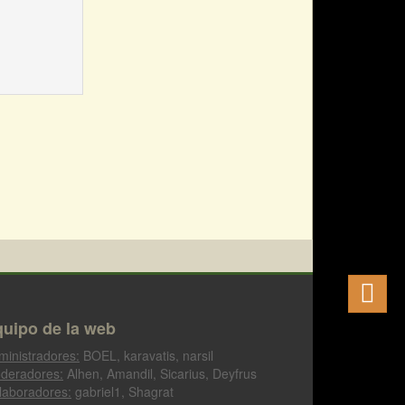
uipo de la web
ministradores:
BOEL, karavatis, narsil
deradores:
Alhen, Amandil, Sicarius, Deyfrus
laboradores:
gabriel1, Shagrat