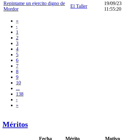
Repintame un ejercito digno de
19/09/23
El Taller
Mordor
11:55:20
«
‹
1
2
3
4
5
6
7
8
9
10
...
138
›
»
Méritos
Fecha
Mérito
Motivo