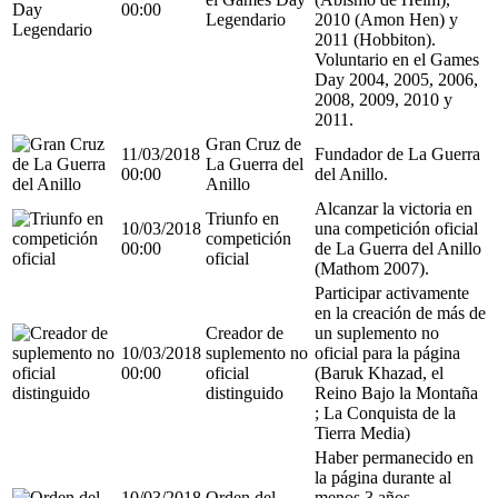
00:00
Legendario
2010 (Amon Hen) y
2011 (Hobbiton).
Voluntario en el Games
Day 2004, 2005, 2006,
2008, 2009, 2010 y
2011.
Gran Cruz de
11/03/2018
Fundador de La Guerra
La Guerra del
00:00
del Anillo.
Anillo
Alcanzar la victoria en
Triunfo en
10/03/2018
una competición oficial
competición
00:00
de La Guerra del Anillo
oficial
(Mathom 2007).
Participar activamente
en la creación de más de
Creador de
un suplemento no
10/03/2018
suplemento no
oficial para la página
00:00
oficial
(Baruk Khazad, el
distinguido
Reino Bajo la Montaña
; La Conquista de la
Tierra Media)
Haber permanecido en
la página durante al
10/03/2018
Orden del
menos 3 años