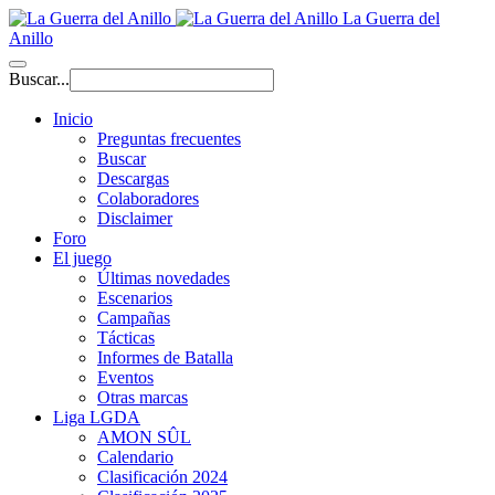
La Guerra del
Anillo
Buscar...
Inicio
Preguntas frecuentes
Buscar
Descargas
Colaboradores
Disclaimer
Foro
El juego
Últimas novedades
Escenarios
Campañas
Tácticas
Informes de Batalla
Eventos
Otras marcas
Liga LGDA
AMON SÛL
Calendario
Clasificación 2024