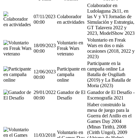
Colaborador en
Ludolaguna 2k11, en
07/11/2023
Colaborador
las V y VI Jornadas de
00:00
en actividades
Simulación y Estrategia,
GT Talavera 2022 y
2023, ModelShow 2023
Voluntario en Freak
Voluntario en
18/09/2023
Wars en dos o más
Freak Wars
00:00
ocasiones (2018, 2022 y
veterano
2023)
Participante en la
Participante en
campaña online La
12/06/2023
campaña
Batalla de Osgiliath
00:00
online
(2019) y La Batalla de
Moria (2023)
29/01/2022
Ganador de El
Ganador de El Desafío -
00:00
Desafío
Escenografía 2021
Haber construido la
mesa de juego para la
Guerra del Anillo en el
Games Day 2004
(Minas Tirith), 2008
Voluntario en
(Cirith Ungol), 2009
11/03/2018
el Games Day
(Abismo de Helm),