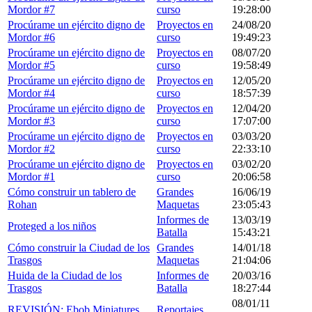
Mordor #7
curso
19:28:00
Procúrame un ejército digno de
Proyectos en
24/08/20
Mordor #6
curso
19:49:23
Procúrame un ejército digno de
Proyectos en
08/07/20
Mordor #5
curso
19:58:49
Procúrame un ejército digno de
Proyectos en
12/05/20
Mordor #4
curso
18:57:39
Procúrame un ejército digno de
Proyectos en
12/04/20
Mordor #3
curso
17:07:00
Procúrame un ejército digno de
Proyectos en
03/03/20
Mordor #2
curso
22:33:10
Procúrame un ejército digno de
Proyectos en
03/02/20
Mordor #1
curso
20:06:58
Cómo construir un tablero de
Grandes
16/06/19
Rohan
Maquetas
23:05:43
Informes de
13/03/19
Proteged a los niños
Batalla
15:43:21
Cómo construir la Ciudad de los
Grandes
14/01/18
Trasgos
Maquetas
21:04:06
Huida de la Ciudad de los
Informes de
20/03/16
Trasgos
Batalla
18:27:44
08/01/11
REVISIÓN: Ebob Miniatures
Reportajes