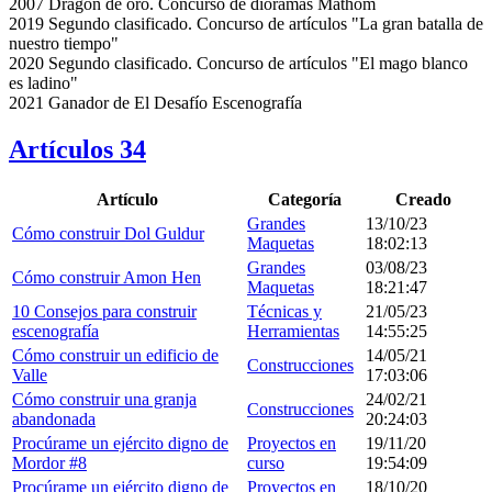
2007 Dragón de oro. Concurso de dioramas Mathom
2019 Segundo clasificado. Concurso de artículos "La gran batalla de
nuestro tiempo"
2020 Segundo clasificado. Concurso de artículos "El mago blanco
es ladino"
2021 Ganador de El Desafío Escenografía
Artículos
34
Artículo
Categoría
Creado
Grandes
13/10/23
Cómo construir Dol Guldur
Maquetas
18:02:13
Grandes
03/08/23
Cómo construir Amon Hen
Maquetas
18:21:47
10 Consejos para construir
Técnicas y
21/05/23
escenografía
Herramientas
14:55:25
Cómo construir un edificio de
14/05/21
Construcciones
Valle
17:03:06
Cómo construir una granja
24/02/21
Construcciones
abandonada
20:24:03
Procúrame un ejército digno de
Proyectos en
19/11/20
Mordor #8
curso
19:54:09
Procúrame un ejército digno de
Proyectos en
18/10/20