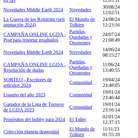
en 3D
12:05:31
30/08/24
Novedades Middle Earth 2024
Novedades
12:02:51
La Guerra de los Rohirrim (peli
El Mundo de
24/08/24
animación 2024)
Tolkien
12:23:16
Partidas,
CAMPAÑA ONLINE LGDA -
24/07/24
Quedadas y
Post para reportar resultados
21:08:49
Oponentes
14/06/24
Novedades Middle Earth 2024
Novedades
08:15:27
Partidas,
CAMPAÑA ONLINE LGDA -
11/06/24
Quedadas y
Resolución de dudas
13:40:55
Oponentes
SORTEO - Escritores de
19/04/24
Comunidad
artículos 2024
23:48:05
19/01/24
Usuario del año 2023
Comunidad
23:46:44
Ganador de la Liga de Torneos
19/01/24
Comunidad
de LGDA 2023
23:16:14
02/01/24
Propósitos del hobby para 2024
El Taller
12:37:15
El Mundo de
11/11/23
Colección planeta deagostini
Tolkien
01:55:10