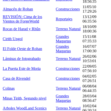
18:56:35
11/05/10
Almacén de Rohan
Construcciones
17:29:26
REVISIÓN: Cima de los
13/12/09
Reportajes
Vientos de ForgeWorld
06:35:56
18/10/09
Rocas de Harad y Rhûn
Terreno Natural
18:00:36
Grandes
15/11/08
Cirith Ungol
Maquetas
07:35:33
Grandes
16/07/07
El Folde Oeste de Rohan
Maquetas
17:00:30
26/02/06
Láminas de fotograbado
Terreno Natural
10:53:01
22/09/05
La Puerta Este de Moria
Construcciones
07:56:10
04/02/05
Casa de Rivendel
Construcciones
07:26:51
06/08/04
Colinas
Terreno Natural
06:44:35
Grandes
28/03/04
Minas Tirith, Segundo nivel
Maquetas
08:56:47
10/02/04
Arboles WoodLand Scenics
Terreno Natural
06:20:24