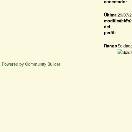
conectado:
Última
29/07/
modificación
12:17:
del
perfil:
Rango
Soldad
Powered by Community Builder