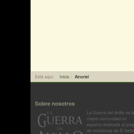
Está aquí:
Inicio
Ainoriel
Sobre nosotros
La Guerra del Anillo es l
mayor comunidad en
español dedicada al jue
de miniaturas de El Seño