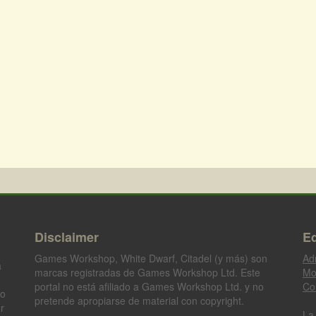
Disclaimer
Eq
Games Workshop, White Dwarf, Citadel (y más) son
Ad
a
marcas registradas de Games Workshop Ltd. Este
Mo
portal no está afiliado a Games Workshop Ltd. y no
Co
go
pretende apropiarse de material con copyright.
r
La