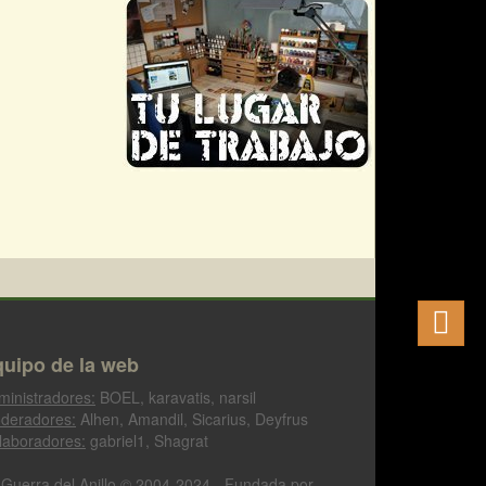
uipo de la web
ministradores:
BOEL, karavatis, narsil
deradores:
Alhen, Amandil, Sicarius, Deyfrus
laboradores:
gabriel1, Shagrat
 Guerra del Anillo © 2004-2024 - Fundada por