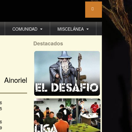
COMUNIDAD
MISCELÁNEA
Destacados
Ainoriel
06
05
26
29