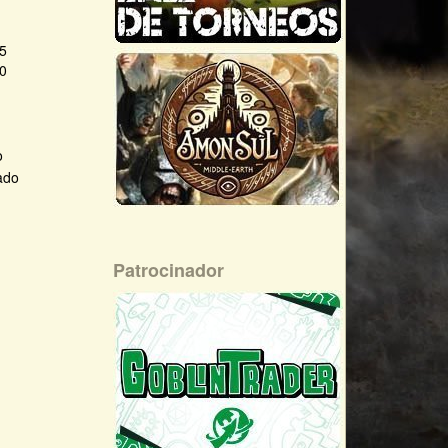
25
20
o
Patrocinador