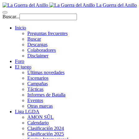
La Guerra del Anillo
Buscar...
Inicio
Preguntas frecuentes
Buscar
Descargas
Colaboradores
Disclaimer
Foro
El juego
Últimas novedades
Escenarios
Campañas
Tácticas
Informes de Batalla
Eventos
Otras marcas
Liga LGDA
AMON SÛL
Calendario
Clasificación 2024
Clasificación 2025